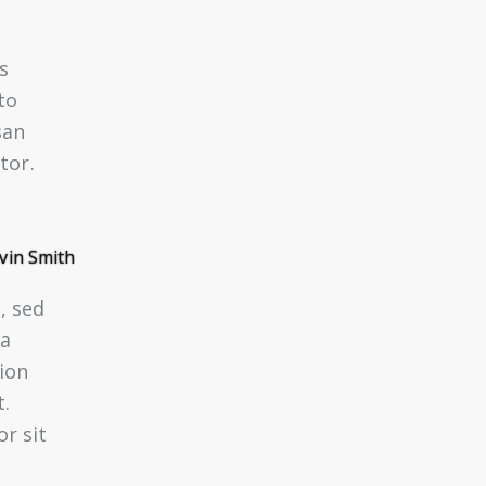
s
to
san
tor.
vin Smith
, sed
na
ion
t.
r sit