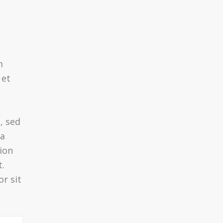
m
 et
, sed
na
ion
t.
r sit