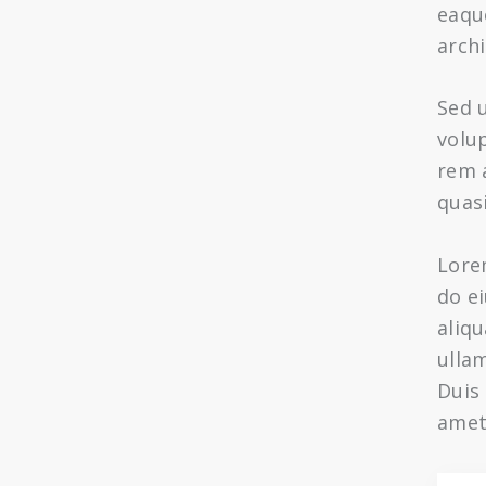
eaque
archi
Sed u
volu
rem a
quasi
Lorem
do e
aliq
ulla
Duis 
amet,