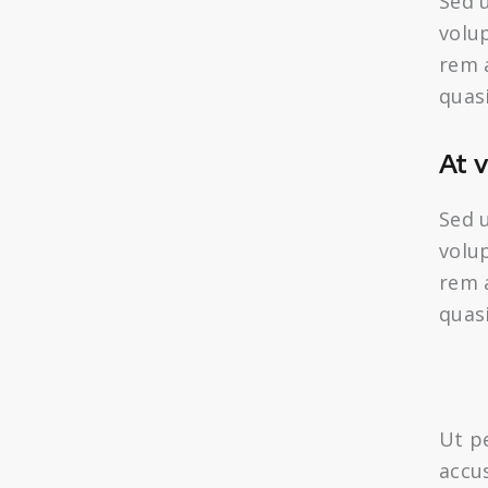
Sed u
volu
rem a
quasi
At 
Sed u
volu
rem a
quasi
Ut pe
accu