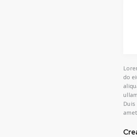
Lorem
do e
aliq
ulla
Duis 
amet,
Cre