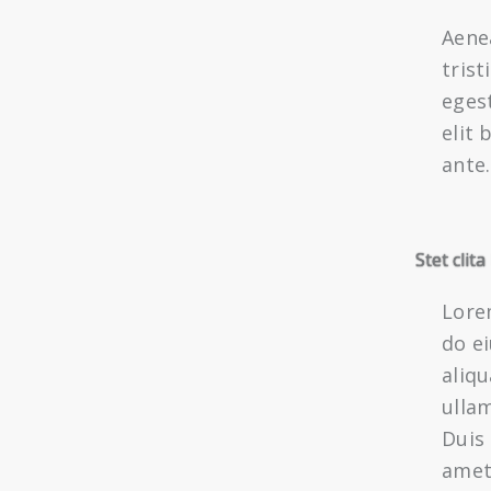
Aene
tris
egest
elit
ante.
Stet clit
Lorem
do e
aliq
ulla
Duis 
amet,