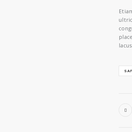
Etiam
ultri
cong
place
lacus
SA