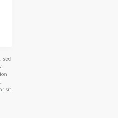
, sed
na
ion
t.
r sit